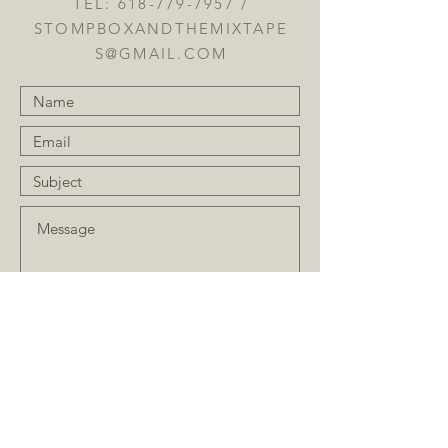
TEL:
618-779-7957
/
STOMPBOXANDTHEMIXTAPE
S@GMAIL.COM
Submit
JOIN OUR MAILING LIST